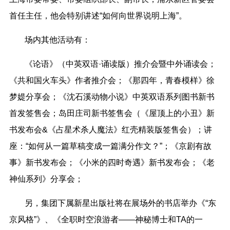
首任主任，他会特别讲述“如何向世界说明上海”。
场内其他活动有：
《论语》（中英双语·诵读版）推介会暨中外诵读会；
《共和国火车头》作者推介会；《那四年，青春模样》徐
梦媞分享会；《沈石溪动物小说》中英双语系列图书新书
首发签售会；岛田庄司新书签售会（《屋顶上的小丑》新
书发布会&《占星术杀人魔法》红壳精装版签售会）；讲
座：“如何从一篇草稿变成一篇满分作文？”；《京剧有故
事》新书发布会；《小米的四时奇遇》新书发布会；《老
神仙系列》分享会；
另，集团下属新星出版社将在展场外的书店举办《“东
京风格”》、《全职时空浪游者——神秘博士和TA的一