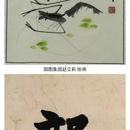
国图集团赵立莉 绘画