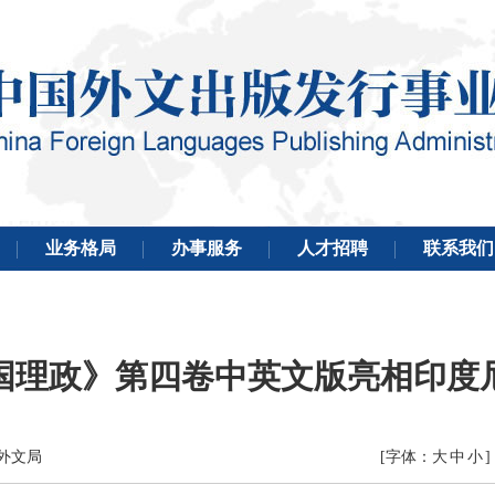
国理政》第四卷中英文版亮相印度
国外文局
[字体：
大
中
小
]