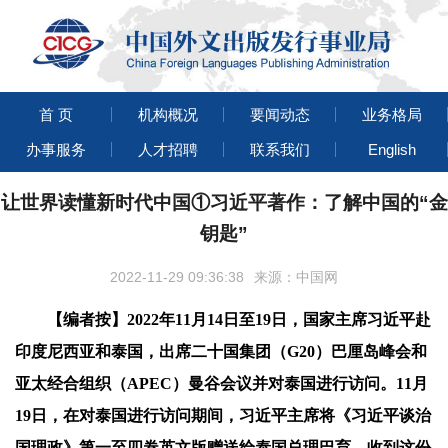
首 页
机构概况
要闻动态
业务格局
办事服务
人才招聘
联系我们
English
让世界读懂新时代中国①习近平著作：了解中国的“金
钥匙”
2022-11-29 09:36:38
来源：中国网
【编者按】2022年11月14日至19日，国家主席习近平赴
印度尼西亚和泰国，出席二十国集团（G20）巴厘岛峰会和
亚太经合组织（APEC）曼谷会议并对泰国进行访问。11月
19日，在对泰国进行访问期间，习近平主席将《习近平谈治
国理政》第一至四卷英文版赠送给泰国总理巴育。收到这份