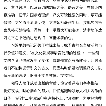
赅、富含哲理，以及诗词的韵律之美、语言之美，在保证内
容准确、便于外国读者理解、译文可读性强的同时，尽可能
保留引文的原汁原味，使引文与领袖著作生动、接地气的语
言风格巧妙衔接、浑然一体，尽最大可能准确、清晰地传达
习近平总书记的思想观点，直抵读者的心。
习近平总书记还善于推陈出新，赋予古句名言鲜活的当
代价值和意义。“在文化发展和语言使用的过程中，一些引
文的含义已悄然发生了变化，或是侧重点有所转移，此时译
者们不能拘泥于引文的古义，而应与时俱进地调整译文，以
适应新的语境，服务于文章整体。”许荣说。
领导人著作成功出版的背后，饱含着译者们字字推敲、
挑灯夜战、呕心沥血的努力。回忆起翻译领导人相关著作的
日子，“研讨”二字深深印在许荣心上，“改稿时，为更好地理
解和润色译文，外国专家与初译者研讨。核定稿时，为找到