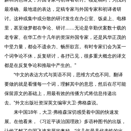
最准确、最地道的表达，定稿专家与外国专家和初译者研
讨。这种或集中或分散的研讨发生在办公室、饭桌上、电梯
里，甚至做梦都在争论、研讨……无论是辛勤伏案数十载的
老专家、在华工作十几年的资深外国专家，还是风华正茂的
中坚力量，都会不遗余力、畅所欲言。有时专家们会为某一
个词争论不休，反复研讨，各抒己见，很多重大概念的译文
都是在反复争论和推敲中产生的。”
“中文的表达方式与英语不同，思维方式也不同。翻译
要做的就是看懂每一个词，理解其中的意思，然后在尽可能
保留原文的基础上，用最有效的传播方式将信息传递出
去。”外文出版社资深英文编审大卫·弗格森说。
来中国18年，大卫·弗格森深切感受着中国的快速发
展。在他看来，《习近平谈治国理政》多语种图书的出版，
让他了解了中国飞速发展的奥秘，“这几年最具代表性的出