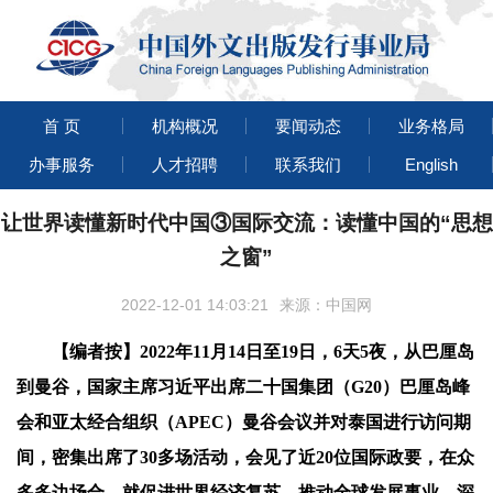
首 页
机构概况
要闻动态
业务格局
办事服务
人才招聘
联系我们
English
让世界读懂新时代中国③国际交流：读懂中国的“思想
之窗”
2022-12-01 14:03:21
来源：中国网
【编者按】2022年11月14日至19日，6天5夜，从巴厘岛
到曼谷，国家主席习近平出席二十国集团（G20）巴厘岛峰
会和亚太经合组织（APEC）曼谷会议并对泰国进行访问期
间，密集出席了30多场活动，会见了近20位国际政要，在众
多多边场合，就促进世界经济复苏、推动全球发展事业、深