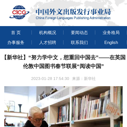
首 页
机构概况
要闻动态
业务格局
办事服务
人才招聘
联系我们
English
【新华社】“努力学中文，想重回中国去”——在英国
伦敦中国图书春节联展“阅读中国”
2023-01-28 17:54:30
来源：新华社