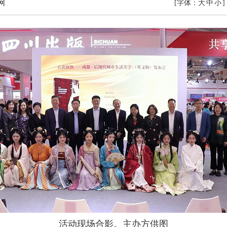
网
[字体：
大
中
小
]
活动现场合影。主办方供图