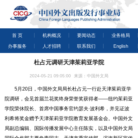
首 页
机构概况
要闻动态
业务格局
办事服务
人才招聘
联系我们
English
杜占元调研天津茱莉亚学院
2024-05-21 09:05:00
来源：中国外文局
5月20日，中国外文局局长杜占元一行赴天津茱莉亚学
院调研，会见首届兰花奖终身荣誉奖获得者——纽约茱莉亚
学院荣休院长、首席中国事务官约瑟夫·波利希，并见证波
利希将奖金赠予天津茱莉亚学院教育发展基金会。中国外文
局副总编辑、国际传播发展中心主任陈实，以及中国外文局