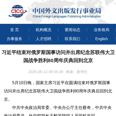
首 页
机构概况
要闻动态
业务格局
办事服务
人才招聘
联系我们
English
习近平结束对俄罗斯国事访问并出席纪念苏联伟大卫
国战争胜利80周年庆典回到北京
2025-05-12 09:45:49
来源：新华社
5月10日晚，国家主席习近平在圆满结束对俄罗斯国事
访问并出席纪念苏联伟大卫国战争胜利80周年庆典后回到北
京。
中共中央政治局常委、中央办公厅主任蔡奇，中共中央
政治局委员、外交部部长王毅等陪同人员同机返回。