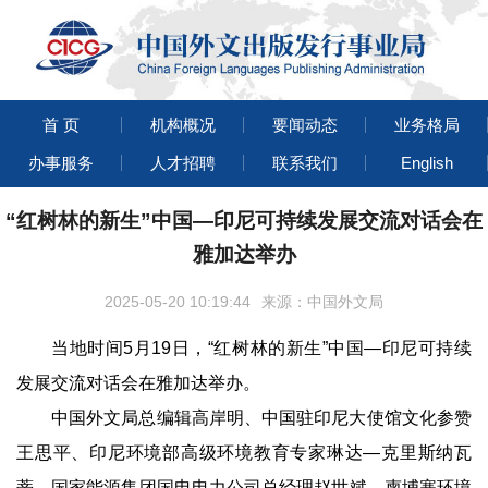
首 页
机构概况
要闻动态
业务格局
办事服务
人才招聘
联系我们
English
“红树林的新生”中国—印尼可持续发展交流对话会在
雅加达举办
2025-05-20 10:19:44
来源：中国外文局
当地时间5月19日，“红树林的新生”中国—印尼可持续
发展交流对话会在雅加达举办。
中国外文局总编辑高岸明、中国驻印尼大使馆文化参赞
王思平、印尼环境部高级环境教育专家琳达—克里斯纳瓦
蒂、国家能源集团国电电力公司总经理赵世斌、柬埔寨环境