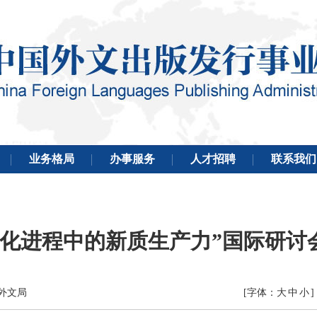
代化进程中的新质生产力”国际研讨
国外文局
[字体：
大
中
小
]