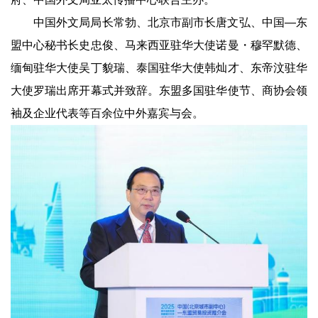
中国外文局局长常勃、北京市副市长唐文弘、中国—东
盟中心秘书长史忠俊、马来西亚驻华大使诺曼・穆罕默德、
缅甸驻华大使吴丁貌瑞、泰国驻华大使韩灿才、东帝汶驻华
大使罗瑞出席开幕式并致辞。东盟多国驻华使节、商协会领
袖及企业代表等百余位中外嘉宾与会。