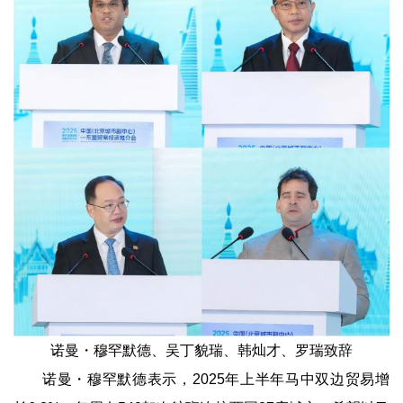
诺曼・穆罕默德、吴丁貌瑞、韩灿才、罗瑞致辞
诺曼・穆罕默德表示，2025年上半年马中双边贸易增