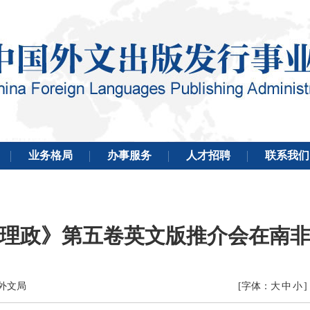
理政》第五卷英文版推介会在南
国外文局
[字体：
大
中
小
]