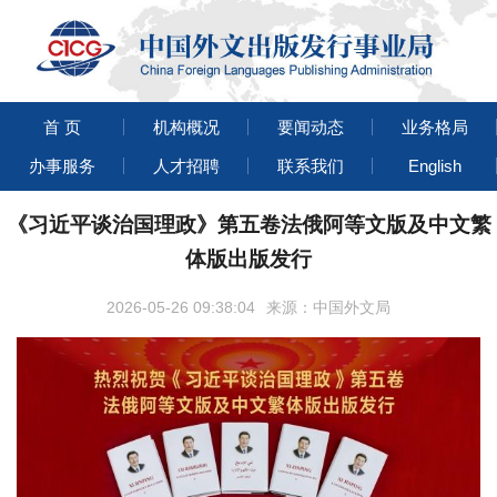
首 页
机构概况
要闻动态
业务格局
办事服务
人才招聘
联系我们
English
《习近平谈治国理政》第五卷法俄阿等文版及中文繁
体版出版发行
2026-05-26 09:38:04
来源：中国外文局