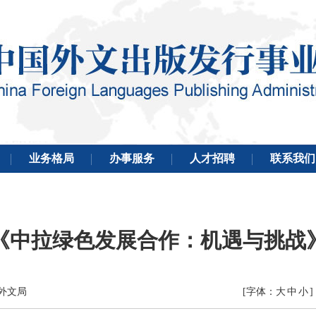
《中拉绿色发展合作：机遇与挑战
国外文局
[字体：
大
中
小
]