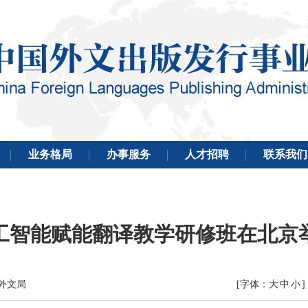
工智能赋能翻译教学研修班在北京
国外文局
[字体：
大
中
小
]