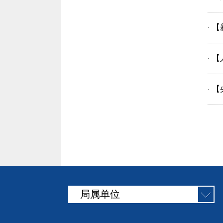
【
·
【
·
【
·