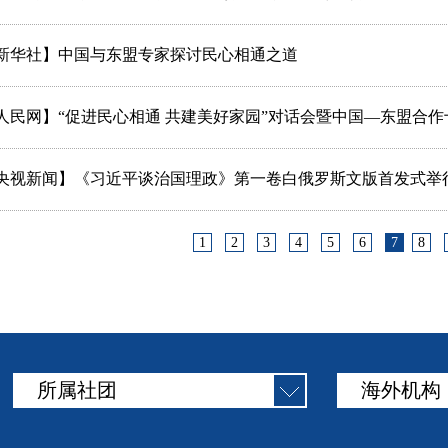
新华社】中国与东盟专家探讨民心相通之道
人民网】“促进民心相通 共建美好家园”对话会暨中国—东盟合
央视新闻】《习近平谈治国理政》第一卷白俄罗斯文版首发式举
1
2
3
4
5
6
7
8