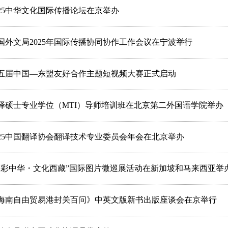
025中华文化国际传播论坛在京举办
国外文局2025年国际传播协同协作工作会议在宁波举行
五届中国—东盟友好合作主题短视频大赛正式启动
译硕士专业学位（MTI）导师培训班在北京第二外国语学院举办
025中国翻译协会翻译技术专业委员会年会在北京举办
多彩中华・文化西藏”国际图片微巡展活动在新加坡和马来西亚举
海南自由贸易港封关百问》中英文版新书出版座谈会在京举行