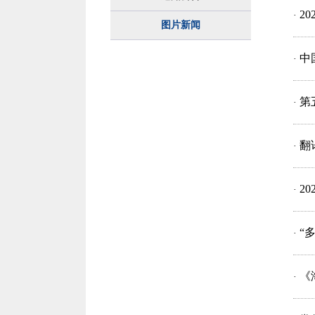
2
·
图片新闻
中
·
第
·
翻
·
2
·
“
·
《
·