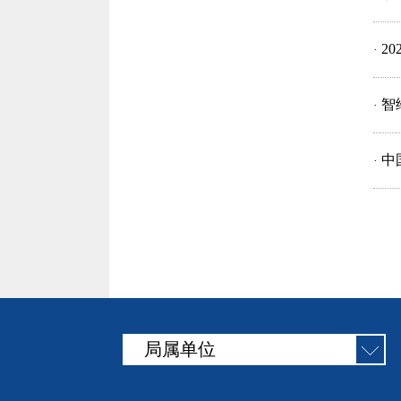
2
·
智
·
中
·