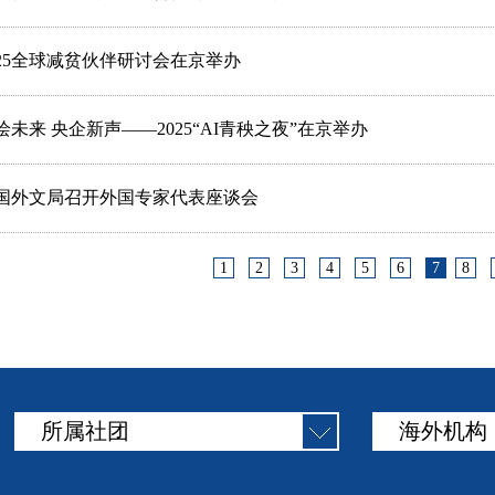
025全球减贫伙伴研讨会在京举办
绘未来 央企新声——2025“AI青秧之夜”在京举办
国外文局召开外国专家代表座谈会
1
2
3
4
5
6
7
8