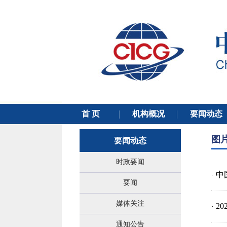
图
要闻动态
时政要闻
中
·
要闻
媒体关注
2
·
通知公告